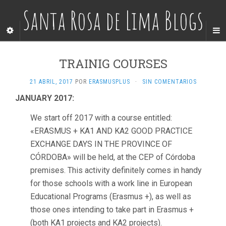
Santa Rosa de Lima Blogs
TRAINIG COURSES
21 ABRIL, 2017
POR
ERASMUSPLUS
·
SIN COMENTARIOS
JANUARY 2017:
We start off 2017 with a course entitled:
«ERASMUS + KA1 AND KA2 GOOD PRACTICE
EXCHANGE DAYS IN THE PROVINCE OF
CÓRDOBA» will be held, at the CEP of Córdoba
premises. This activity definitely comes in handy
for those schools with a work line in European
Educational Programs (Erasmus +), as well as
those ones intending to take part in Erasmus +
(both KA1 projects and KA2 projects).