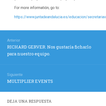
For more informatión, go to:
https://www.juntadeandalucia.es/educacion/secretari
Navegación
de
Anterior
Entrada
RICHARD GERVER. Nos gustaría ficharlo
entradas
anterior:
para nuestro equipo.
Siguiente
Entrada
MULTIPLIER EVENTS
siguiente:
DEJA UNA RESPUESTA