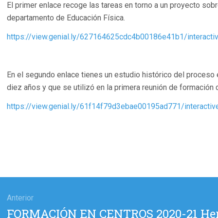
El primer enlace recoge las tareas en torno a un proyecto sob
departamento de Educación Física.
https://view.genial.ly/627164625cdc4b00186e41b1/interact
En el segundo enlace tienes un estudio histórico del proceso
diez años y que se utilizó en la primera reunión de formación 
https://view.genial.ly/61f14f79d3ebae00195ad771/interactiv
gación
Anterior
Entrada
FORMACIÓN EN CENTROS 2020-21 Her