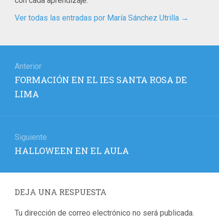
con cada aprendizaje.
Ver todas las entradas por María Sánchez Utrilla
→
Navegación
de
Anterior
Entrada
FORMACIÓN EN EL IES SANTA ROSA DE
entradas
anterior:
LIMA
Siguiente
Entrada
HALLOWEEN EN EL AULA
siguiente:
DEJA UNA RESPUESTA
Tu dirección de correo electrónico no será publicada.