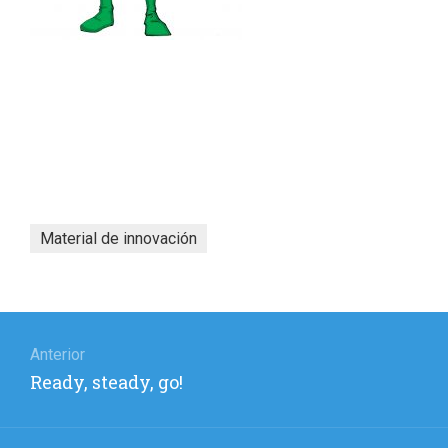
Material de innovación
Navegación
de
Anterior
Entrada
Ready, steady, go!
entradas
anterior: